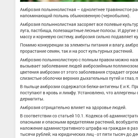
Амброзия полыннолистная – однолетнее травянистое ра
напоминающий полынь обыкновенную (чернобылик).
Амброзия полыннолистная засоряет все полевые культур
луга, пастбища, полезащитные лесные полосы. И други
массу и корневую систему, амброзия сильно подавляет 
Помимо конкуренции за элементы питания и влагу, амбро
прорастание семян, так и на рост культурных растений.
Амброзию полыннолистную с полным правом можно назва
вызывает заболевание людей амброзийным поллинозом, 
цветения амброзии от этого заболевания страдает огром
слизистые оболочки верхних дыхательных путей и глаз, 
В пыльце амброзии содержатся белки-антигены Е и К. Пр
поступают в кровь и лимфу. Установлено, что аллергены
дерматиты.
Амброзия отрицательно влияет на здоровье людей.
В соответствии со статьей 10.1. Кодекса об администр
опасными и опасными вредителями растений, возбудите
наложение административного штрафа на граждан в разме
тысячи рублей; на юридических лиц - от пяти тысяч до де