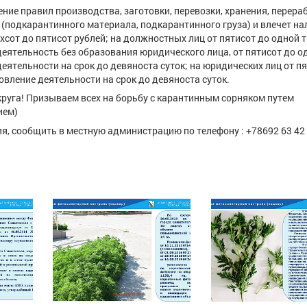
ние правил производства, заготовки, перевозки, хранения, перераб
(подкарантинного материала, подкарантинного груза) и влечет н
сот до пятисот рублей; на должностных лиц от пятисот до одной 
еятельность без образования юридического лица, от пятисот до о
ятельности на срок до девяноста суток; на юридических лиц от п
вление деятельности на срок до девяноста суток.
руга! Призываем всех на борьбу с карантинным сорняком путем
ием)
я, сообщить в местную администрацию по телефону : +78692 63 42