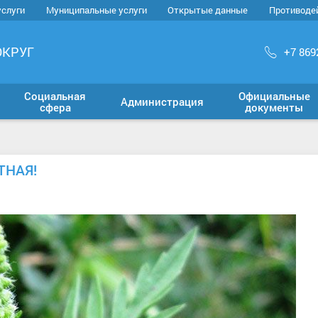
услуги
Муниципальные услуги
Открытые данные
Противоде
ОКРУГ
+7 869
Социальная
Официальные
Администрация
сфера
документы
ТНАЯ!