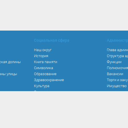
Социальная сфера
Админист
Наш округ
Глава адми
История
Структура 
ская долины
Книга памяти
Функции
Символика
Полномочи
аны улицы
Образование
Вакансии
Здравоохранение
Торги и зак
Культура
Имущество
Спорт
Места и маршруты
Волонтерство
Инвестиционная привлекательность
Кадастровая карта
Безопасность