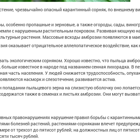
стение, чрезвычайно опасный карантинный сорняк, по внешнему в
ы, особенно пропашные и зерновые, а также огороды, сады, виног
е земли с нарушенным растительным покровом. Развивая мощную 
культурные растения. Массовые всходы амброзии появляются в мае
зия оказывает отрицательное аллелопатическое воздействие, как 
ть экологическим сорняком. Хорошо известно, что пыльца амбр
больше известное в народе под названием сенная лихорадка. В п
ная часть населения. У людей снижается трудоспособность, опуха
появляются насморк и слезотечение, развивается астма.
и попадании пыльцевого зерна на слизистую оболочку оно лопается
 содержатся также в семенах и листьях амброзии. Они могут вызва
ативных правонарушениях нарушение правил борьбы с карантинными
лями болезней растений, растениями-сорняками влечет предупреж
ре от трехсот до пятисот рублей; на должностных лиц от пятисот
сяти тысяч рублей.