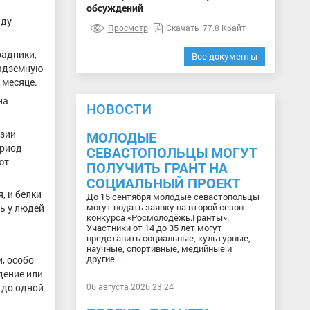
обсуждений
иду
Просмотр
Скачать
77.8 Кбайт
радники,
Все документы
надземную
 месяце.
на
НОВОСТИ
озии
МОЛОДЫЕ
ериод
СЕВАСТОПОЛЬЦЫ МОГУТ
ют
ПОЛУЧИТЬ ГРАНТ НА
СОЦИАЛЬНЫЙ ПРОЕКТ
, и белки
До 15 сентября молодые севастопольцы
могут подать заявку на второй сезон
ть у людей
конкурса «Росмолодёжь.Гранты».
Участники от 14 до 35 лет могут
представить социальные, культурные,
научные, спортивные, медийные и
другие...
, особо
дение или
 до одной
06 августа 2026 23:24