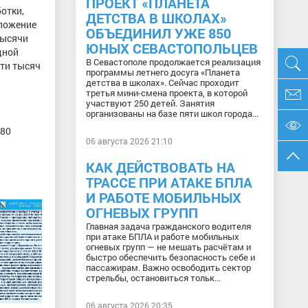
ПРОЕКТ «ПЛАНЕТА
отки,
ДЕТСТВА В ШКОЛАХ»
аложение
ОБЪЕДИНИЛ УЖЕ 850
тысячи
ЮНЫХ СЕВАСТОПОЛЬЦЕВ
дной
В Севастополе продолжается реализация
яти тысяч
программы летнего досуга «Планета
детства в школах». Сейчас проходит
третья мини-смена проекта, в которой
участвуют 250 детей. Занятия
организованы на базе пяти школ города...
 80
06 августа 2026 21:10
КАК ДЕЙСТВОВАТЬ НА
ТРАССЕ ПРИ АТАКЕ БПЛА
И РАБОТЕ МОБИЛЬНЫХ
ОГНЕВЫХ ГРУПП
Главная задача гражданского водителя
при атаке БПЛА и работе мобильных
огневых групп — не мешать расчётам и
быстро обеспечить безопасность себе и
пассажирам. Важно освободить сектор
стрельбы, остановиться тольк...
06 августа 2026 20:35