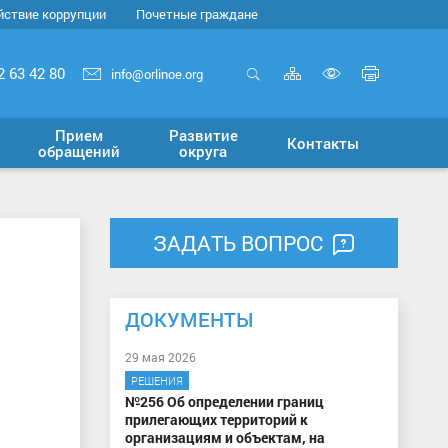
йствие коррупции
Почетные граждане
Карта
Печать
2 63 42 80
info@orlinoe.org
сайта
страни
Открыть
Включит
поиск
версию
Прием
Развитие
Контакты
для
обращений
округа
слабовид
ЗАДАТЬ ВОПРОС
ДОКУМЕНТЫ
29 мая 2026
РЕШЕНИЯ
№256 Об определении границ
прилегающих территорий к
организациям и объектам, на