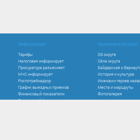
Информация
Орлиновский округ
Тарифы
Об округе
Налоговая информирует
Сёла округа
Прокуратура разъясняет
Байдарская и Варнаут
МЧС информирует
История и культура
Роспотребнадзор
Именами героев назв
График выездных приемов
Места и маршруты
Финансовый показатели
Фотогалерея
Социальный фонд