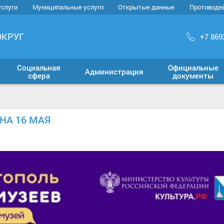
услуги
Муниципальные услуги
Открытые данные
Противоде
ОКРУГ
+7 869
Социальная
Официальные
Администрация
сфера
документы
НА 16 МАЯ