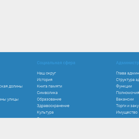
Социальная сфера
Админист
Наш округ
Глава адми
История
Структура 
ская долины
Книга памяти
Функции
Символика
Полномочи
аны улицы
Образование
Вакансии
Здравоохранение
Торги и зак
Культура
Имущество
Спорт
Места и маршруты
Волонтерство
Инвестиционная привлекательность