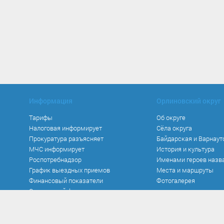
Информация
Орлиновский округ
Тарифы
Об округе
Налоговая информирует
Сёла округа
Прокуратура разъясняет
Байдарская и Варнаут
МЧС информирует
История и культура
Роспотребнадзор
Именами героев назв
График выездных приемов
Места и маршруты
Финансовый показатели
Фотогалерея
Социальный фонд