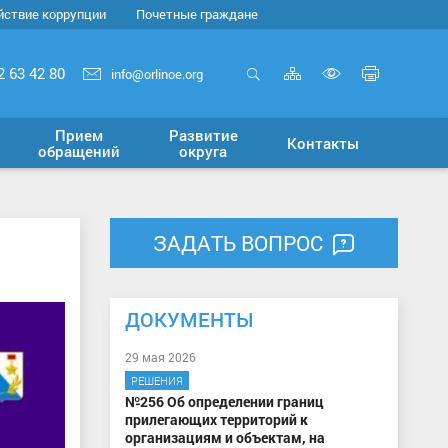
йствие коррупции
Почетные граждане
Карта
Печать
2 63 42 80
info@orlinoe.org
сайта
страни
Открыть
Включит
поиск
версию
Прием
Развитие
Контакты
для
обращений
округа
слабовид
ЗАДАТЬ ВОПРОС
ДОКУМЕНТЫ
29 мая 2026
РЕШЕНИЯ
№256 Об определении границ
прилегающих территорий к
организациям и объектам, на