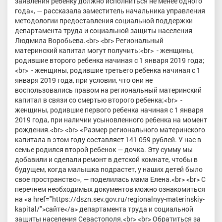
заявления ребенку должно исполниться не менее одного
года», — рассказала заместитель начальника управления
методологии предоставления социальной поддержки
департамента труда и социальной защиты населения
Людмила Воробьева.<br> <br> Региональный
материнский капитал могут получить:<br> - женщины,
родившие второго ребенка начиная с 1 января 2019 года;
<br> - женщины, родившие третьего ребенка начиная с 1
января 2019 года, при условии, что они не
воспользовались правом на региональный материнский
капитал в связи со смертью второго ребенка;<br> -
женщины, родившие первого ребенка начиная с 1 января
2019 года, при наличии усыновленного ребенка на момент
рождения.<br> <br> «Размер регионального материнского
капитала в этом году составляет 141 059 рублей. У нас в
семье родился второй ребенок — дочка. Эту сумму мы
добавили и сделали ремонт в детской комнате, чтобы в
будущем, когда малышка подрастет, у наших детей было
свое пространство», — поделилась мама Елена.<br> <br> С
перечнем необходимых документов можно ознакомиться
на <a href="https://dszn.sev.gov.ru/regionalnyy-materinskiy-
kapital/">сайте</a> департамента труда и социальной
защиты населения Севастополя.<br> <br> Обратиться за