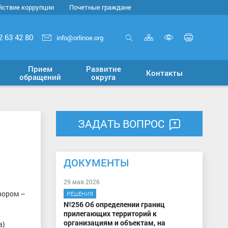
йствие коррупции
Почетные граждане
Карта
Печать
2 63 42 80
info@orlinoe.org
сайта
страни
Открыть
Включит
поиск
версию
Прием
Развитие
Контакты
для
обращений
округа
слабовид
ЗАДАТЬ ВОПРОС
ДОКУМЕНТЫ
29 мая 2026
рором –
РЕШЕНИЯ
№256 Об определении границ
прилегающих территорий к
организациям и объектам, на
а)