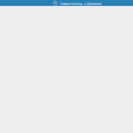
Севастополь, с.Орлиное,
ул.Тюкова, 42
круга
ные проекты
иссии
комиссии
асущным проблемам и
м вопросам