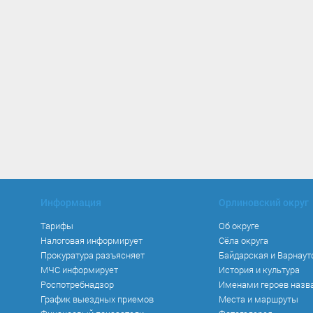
Информация
Орлиновский округ
Тарифы
Об округе
Налоговая информирует
Сёла округа
Прокуратура разъясняет
Байдарская и Варнаут
МЧС информирует
История и культура
Роспотребнадзор
Именами героев назв
График выездных приемов
Места и маршруты