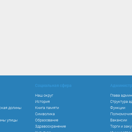
Социальная сфера
Админист
Наш округ
Глава адми
История
Структура 
ская долины
Книга памяти
Функции
Символика
Полномочи
аны улицы
Образование
Вакансии
Здравоохранение
Торги и зак