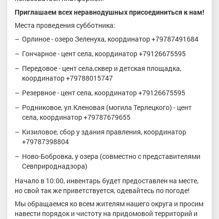
Приглашаем всех неравнодушных присоединиться к нам!
Места проведения субботника:
Орлиное - озеро Зеленуха, координатор +79787491684
Гончарное - цент села, координатор +79126675595
Передовое - цент села,сквер и детская площадка,
координатор +79788015747
Резервное - цент села, координатор +79126675595
Родниковое, ул.Кленовая (могила Терлецкого) - цент
села, координатор +79787679655
Кизиловое, сбор у здания правления, координатор
+79787398804
Ново-Бобровка, у озера (совместно с представителями
Севприроднадзора)
Начало в 10:00, инвентарь будет предоставлен на месте,
но свой так же приветствуется, одевайтесь по погоде!
Мы обращаемся ко всем жителям нашего округа и просим
навести порядок и чистоту на придомовой территорий и