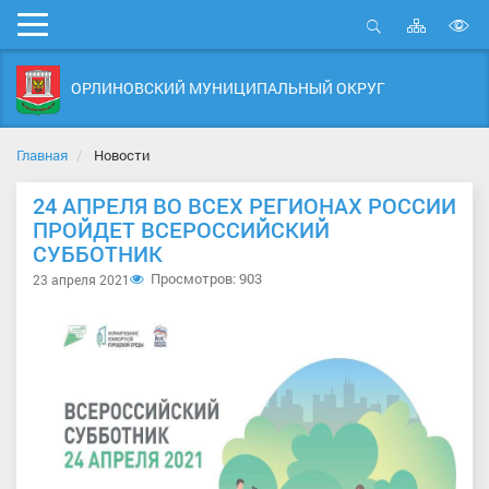
Карта
Мобильное
сайта
Открыть
В
меню
поиск
в
ОРЛИНОВСКИЙ МУНИЦИПАЛЬНЫЙ ОКРУГ
д
с
Главная
Новости
24 АПРЕЛЯ ВО ВСЕХ РЕГИОНАХ РОССИИ
ПРОЙДЕТ ВСЕРОССИЙСКИЙ
СУББОТНИК
Просмотров: 903
23 апреля 2021