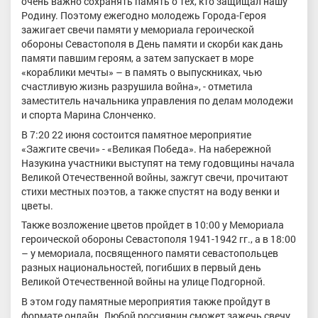
очень важно сохранять память о тех, кто защищал нашу
Родину. Поэтому ежегодно молодежь Города-Героя
зажигает свечи памяти у мемориала героической
обороны Севастополя в День памяти и скорби как дань
памяти павшим героям, а затем запускает в море
«кораблики мечты» – в память о выпускниках, чью
счастливую жизнь разрушила война», - отметила
заместитель начальника управления по делам молодежи
и спорта Марина Слонченко.
В 7:20 22 июня состоится памятное мероприятие
«Зажгите свечи» - «Великая Победа». На набережной
Назукина участники выступят на тему годовщины начала
Великой Отечественной войны, зажгут свечи, прочитают
стихи местных поэтов, а также спустят на воду венки и
цветы.
Также возложение цветов пройдет в 10:00 у Мемориала
героической обороны Севастополя 1941-1942 гг., а в 18:00
– у мемориала, посвященного памяти севастопольцев
разных национальностей, погибших в первый день
Великой Отечественной войны на улице Подгорной.
В этом году памятные мероприятия также пройдут в
формате онлайн. Любой россиянин сможет зажечь свечу