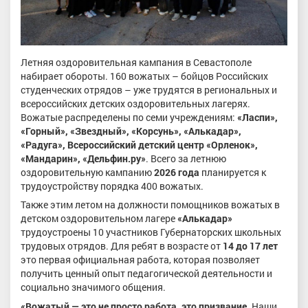
Летняя оздоровительная кампания в Севастополе
набирает обороты. 160 вожатых – бойцов Российских
студенческих отрядов – уже трудятся в региональных и
всероссийских детских оздоровительных лагерях.
Вожатые распределены по семи учреждениям:
«Ласпи»
,
«Горный», «Звездный», «Корсунь», «Алькадар»,
«Радуга», Всероссийский детский центр «Орленок»,
«Мандарин», «Дельфин.ру»
. Всего за летнюю
оздоровительную кампанию
2026 года
планируется к
трудоустройству порядка 400 вожатых.
Также этим летом на должности помощников вожатых в
детском оздоровительном лагере
«Алькадар»
трудоустроены 10 участников Губернаторских школьных
трудовых отрядов. Для ребят в возрасте от
14
до 17 лет
это первая официальная работа, которая позволяет
получить ценный опыт педагогической деятельности и
социально значимого общения.
«Вожатый — это не просто работа, это призвание.
Наши