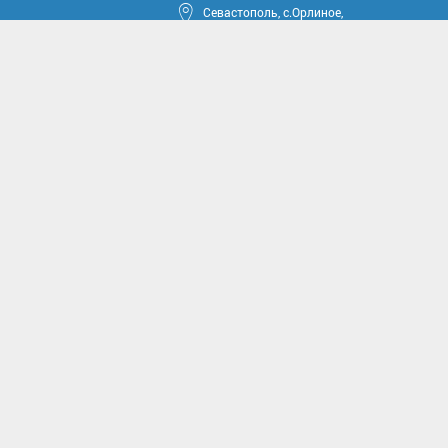
Севастополь, с.Орлиное,
ул.Тюкова, 42
круга
ные проекты
иссии
комиссии
асущным проблемам и
м вопросам