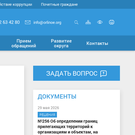
йствие коррупции
Почетные граждане
Карта
Печать
2 63 42 80
info@orlinoe.org
сайта
страни
Открыть
Включит
поиск
версию
Прием
Развитие
Контакты
для
обращений
округа
слабовид
ЗАДАТЬ ВОПРОС
ДОКУМЕНТЫ
29 мая 2026
РЕШЕНИЯ
№256 Об определении границ
прилегающих территорий к
организациям и объектам, на