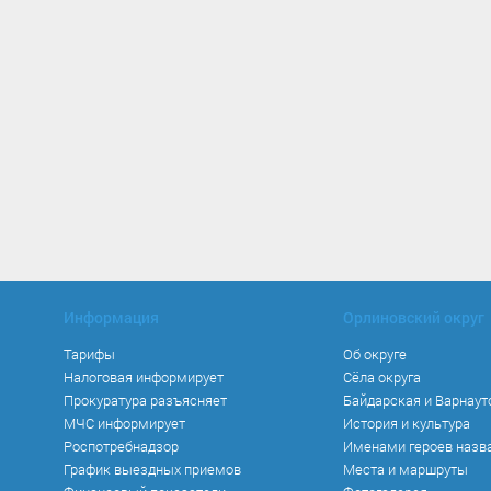
Информация
Орлиновский округ
Тарифы
Об округе
Налоговая информирует
Сёла округа
Прокуратура разъясняет
Байдарская и Варнаут
МЧС информирует
История и культура
Роспотребнадзор
Именами героев назв
График выездных приемов
Места и маршруты