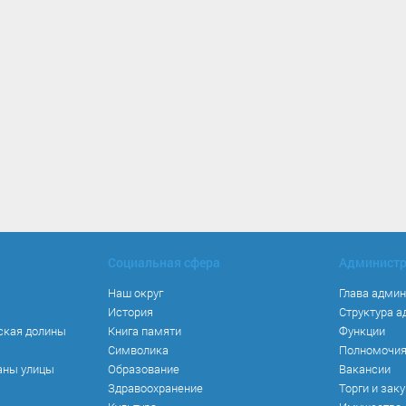
Социальная сфера
Админист
Наш округ
Глава адми
История
Структура 
ская долины
Книга памяти
Функции
Символика
Полномочи
аны улицы
Образование
Вакансии
Здравоохранение
Торги и зак