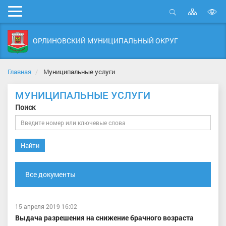
Карта
Мобильное
сайта
Открыть
В
меню
поиск
в
ОРЛИНОВСКИЙ МУНИЦИПАЛЬНЫЙ ОКРУГ
д
с
Главная
Муниципальные услуги
МУНИЦИПАЛЬНЫЕ УСЛУГИ
Поиск
Найти
Все документы
15 апреля 2019 16:02
Выдача разрешения на снижение брачного возраста