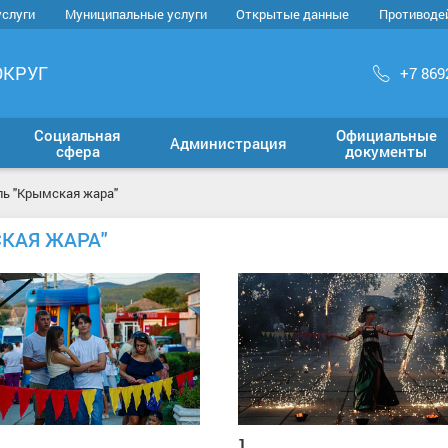
услуги
Муниципальные услуги
Открытые данные
Противоде
ОКРУГ
+7 869
Социальная
Официальные
Администрация
сфера
документы
аль "Крымская жара"
СКАЯ ЖАРА"
1