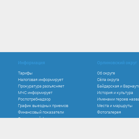
Информация
Орлиновский округ
Тарифы
Об округе
Налоговая информирует
Сёла округа
Прокуратура разъясняет
Байдарская и Варнаут
МЧС информирует
История и культура
Роспотребнадзор
Именами героев назв
График выездных приемов
Места и маршруты
Финансовый показатели
Фотогалерея
Социальный фонд