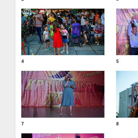
4
5
7
8