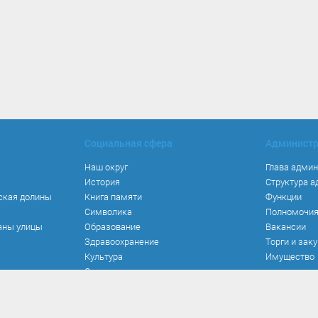
Социальная сфера
Админист
Наш округ
Глава адми
История
Структура 
ская долины
Книга памяти
Функции
Символика
Полномочи
аны улицы
Образование
Вакансии
Здравоохранение
Торги и зак
Культура
Имущество
Спорт
Места и маршруты
Волонтерство
Инвестиционная привлекательность