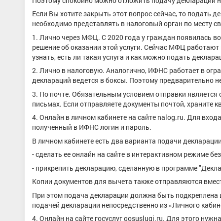
Поэтому спокойно можно отложить подачу декларации н
Если Вы хотите закрыть этот вопрос сейчас, то подать
необходимо представлять в налоговый орган по месту св
1. Лично через МФЦ. С 2020 года у граждан появилась в
решение об оказании этой услуги. Сейчас МФЦ работают
узнать, есть ли такая услуга и как можно подать деклара
2. Лично в налоговую. Аналогично, ИФНС работает в огра
деклараций ведется в боксы. Поэтому предварительно н
3. По почте. Обязательным условием отправки является 
письмах. Если отправляете документы почтой, храните к
4. Онлайн в личном кабинете на сайте nalog.ru. Для вход
полученный в ИФНС логин и пароль.
В личном кабинете есть два варианта подачи декларации
- сделать ее онлайн на сайте в интерактивном режиме б
- прикрепить декларацию, сделанную в программе "Декла
Копии документов для вычета также отправляются вмест
При этом подача декларации должна быть подкреплена 
подачей декларации непосредственно из «Личного кабинет
4. Онлайн на сайте госуслуг gosuslugi.ru. Для этого нуж