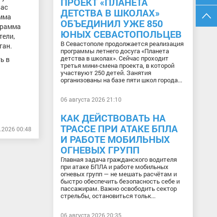
ПРОЕКТ «ПЛАНЕТА
вас
ДЕТСТВА В ШКОЛАХ»
амма
ОБЪЕДИНИЛ УЖЕ 850
грамма
ЮНЫХ СЕВАСТОПОЛЬЦЕВ
тели,
В Севастополе продолжается реализация
ган.
программы летнего досуга «Планета
детства в школах». Сейчас проходит
ь в
третья мини-смена проекта, в которой
участвуют 250 детей. Занятия
организованы на базе пяти школ города...
06 августа 2026 21:10
КАК ДЕЙСТВОВАТЬ НА
ТРАССЕ ПРИ АТАКЕ БПЛА
.2026 00:48
И РАБОТЕ МОБИЛЬНЫХ
ОГНЕВЫХ ГРУПП
Главная задача гражданского водителя
при атаке БПЛА и работе мобильных
огневых групп — не мешать расчётам и
быстро обеспечить безопасность себе и
пассажирам. Важно освободить сектор
стрельбы, остановиться тольк...
06 августа 2026 20:35