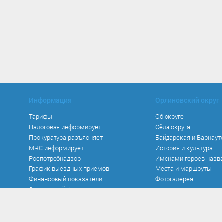
Информация
Орлиновский округ
Тарифы
Об округе
Налоговая информирует
Сёла округа
Прокуратура разъясняет
Байдарская и Варнаут
МЧС информирует
История и культура
Роспотребнадзор
Именами героев назв
График выездных приемов
Места и маршруты
Финансовый показатели
Фотогалерея
Социальный фонд