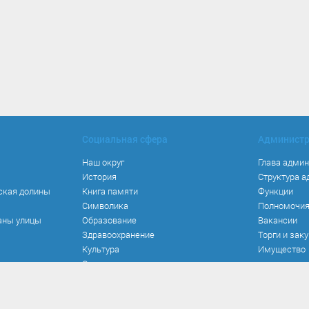
Социальная сфера
Админист
Наш округ
Глава адми
История
Структура 
ская долины
Книга памяти
Функции
Символика
Полномочи
аны улицы
Образование
Вакансии
Здравоохранение
Торги и зак
Культура
Имущество
Спорт
Места и маршруты
Волонтерство
Инвестиционная привлекательность