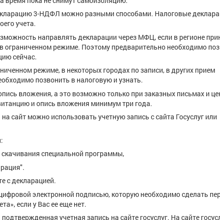
а время пока не снимут самоизоляцию.
 декларацию 3-НДФЛ можно разными способами. Налоговые деклар
оего учета.
озможность направлять декларации через МФЦ, если в регионе при
 в ограниченном режиме. Поэтому предварительно необходимо поз
цию сейчас.
ниченном режиме, в некоторых городах по записи, в других прием
еобходимо позвонить в налоговую и узнать.
опись вложения, а это возможно только при заказных письмах и ц
витанцию и опись вложения минимум три года.
а на сайт можно использовать учетную запись с сайта Госуслуг или
:
ез скачивания специальной программы,
рация".
е с декларацией.
цифровой электронной подписью, которую необходимо сделать пе
а», если у Вас ее еще нет.
на подтвержденная учетная запись на сайте госуслуг. На сайте госус