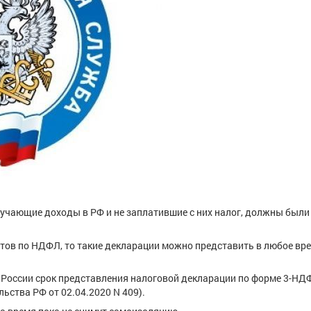
лучающие доходы в РФ и не заплатившие с них налог, должны были
тов по НДФЛ, то такие декларации можно представить в любое вре
в России срок представления налоговой декларации по форме 3-НД
ьства РФ от 02.04.2020 N 409).