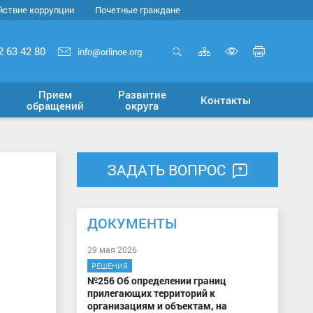
йствие коррупции
Почетные граждане
Карта
Печать
2 63 42 80
info@orlinoe.org
сайта
страни
Открыть
Включит
поиск
версию
Прием
Развитие
Контакты
для
обращений
округа
слабовид
ЗАДАТЬ ВОПРОС
ДОКУМЕНТЫ
29 мая 2026
РЕШЕНИЯ
№256 Об определении границ
прилегающих территорий к
организациям и объектам, на