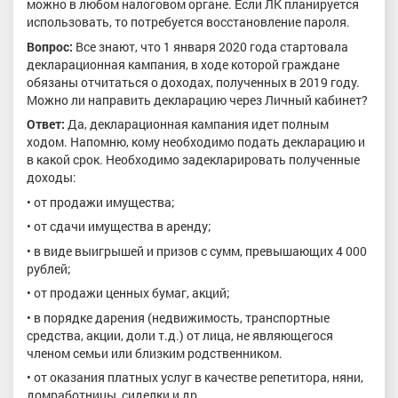
можно в любом налоговом органе. Если ЛК планируется
использовать, то потребуется восстановление пароля.
Вопрос:
Все знают, что 1 января 2020 года стартовала
декларационная кампания, в ходе которой граждане
обязаны отчитаться о доходах, полученных в 2019 году.
Можно ли направить декларацию через Личный кабинет?
Ответ:
Да, декларационная кампания идет полным
ходом. Напомню, кому необходимо подать декларацию и
в какой срок. Необходимо задекларировать полученные
доходы:
• от продажи имущества;
• от сдачи имущества в аренду;
• в виде выигрышей и призов с сумм, превышающих 4 000
рублей;
• от продажи ценных бумаг, акций;
• в порядке дарения (недвижимость, транспортные
средства, акции, доли т.д.) от лица, не являющегося
членом семьи или близким родственником.
• от оказания платных услуг в качестве репетитора, няни,
домработницы, сиделки и др.