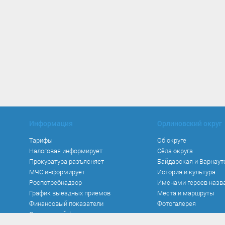
Информация
Орлиновский округ
Тарифы
Об округе
Налоговая информирует
Сёла округа
Прокуратура разъясняет
Байдарская и Варнаут
МЧС информирует
История и культура
Роспотребнадзор
Именами героев назв
График выездных приемов
Места и маршруты
Финансовый показатели
Фотогалерея
Социальный фонд