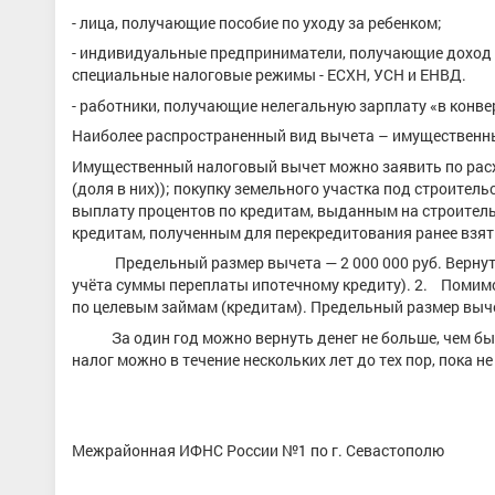
- лица, получающие пособие по уходу за ребенком;
- индивидуальные предприниматели, получающие доход 
специальные налоговые режимы - ЕСХН, УСН и ЕНВД.
- работники, получающие нелегальную зарплату «в конве
Наиболее распространенный вид вычета – имущественн
Имущественный налоговый вычет можно заявить по расхо
(доля в них)); покупку земельного участка под строите
выплату процентов по кредитам, выданным на строитель
кредитам, полученным для перекредитования ранее взят
Предельный размер вычета — 2 000 000 руб. Вернуть мо
учёта суммы переплаты ипотечному кредиту). 2. Помимо
по целевым займам (кредитам). Предельный размер выче
За один год можно вернуть денег не больше, чем было
налог можно в течение нескольких лет до тех пор, пока не
Межрайонная ИФНС России №1 по г. Севастополю