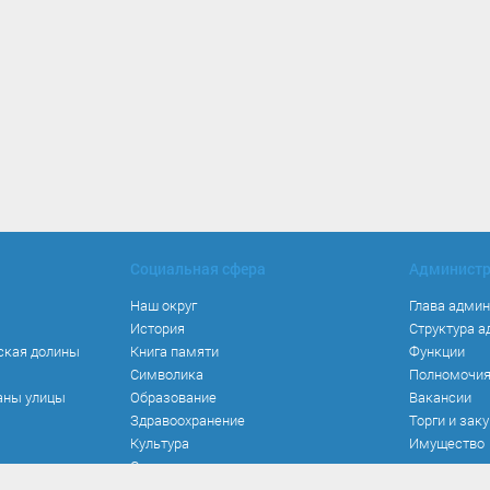
Социальная сфера
Админист
Наш округ
Глава адми
История
Структура 
ская долины
Книга памяти
Функции
Символика
Полномочи
аны улицы
Образование
Вакансии
Здравоохранение
Торги и зак
Культура
Имущество
Спорт
Места и маршруты