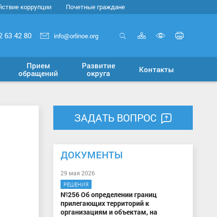
йствие коррупции
Почетные граждане
Карта
Печать
2 63 42 80
info@orlinoe.org
сайта
страни
Открыть
Включит
поиск
версию
Прием
Развитие
Контакты
для
обращений
округа
слабовид
ЗАДАТЬ ВОПРОС
ДОКУМЕНТЫ
29 мая 2026
РЕШЕНИЯ
№256 Об определении границ
прилегающих территорий к
организациям и объектам, на