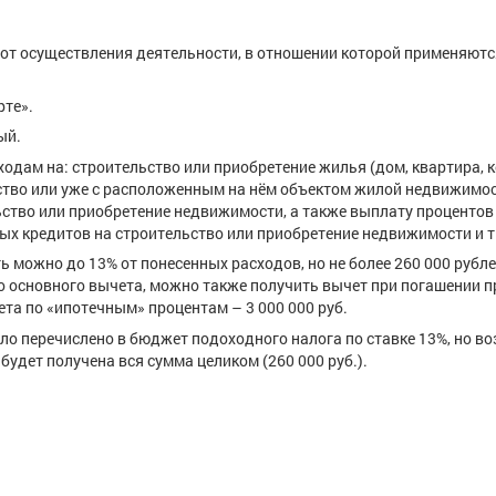
от осуществления деятельности, в отношении которой применяютс
рте».
ый.
дам на: строительство или приобретение жилья (дом, квартира, 
льство или уже с расположенным на нём объектом жилой недвижимос
ство или приобретение недвижимости, а также выплату процентов
ых кредитов на строительство или приобретение недвижимости и т
жно до 13% от понесенных расходов, но не более 260 000 рубле
 основного вычета, можно также получить вычет при погашении 
та по «ипотечным» процентам – 3 000 000 руб.
 перечислено в бюджет подоходного налога по ставке 13%, но в
 будет получена вся сумма целиком (260 000 руб.).