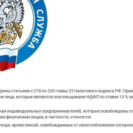
ы статьями с 218 по 220 главы 23 Налогового кодекса РФ. Прав
ие лица, которые являются плательщиками НДФЛ по ставке 13 % з
я индивидуальных предпринимателей), которые освобождены от
ким физическим лицам, в частности, относятся:
хода, кроме пенсий, освобождаемых от налогообложения согласно п