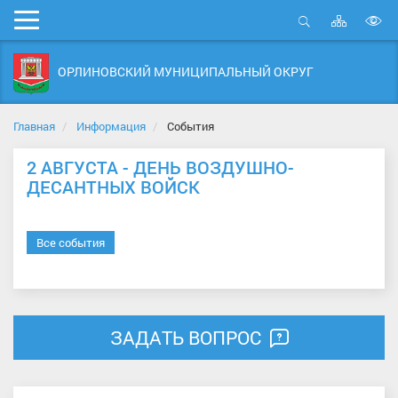
Карта
Мобильное
сайта
Открыть
В
меню
поиск
в
ОРЛИНОВСКИЙ МУНИЦИПАЛЬНЫЙ ОКРУГ
д
с
Главная
Информация
События
2 АВГУСТА - ДЕНЬ ВОЗДУШНО-
ДЕСАНТНЫХ ВОЙСК
Все события
ЗАДАТЬ ВОПРОС