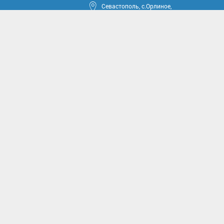
Севастополь, с.Орлиное,
ул.Тюкова, 42
круга
ные проекты
иссии
комиссии
асущным проблемам и
м вопросам