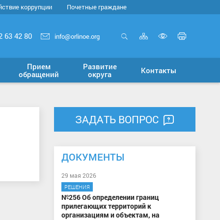
йствие коррупции
Почетные граждане
Карта
Печать
2 63 42 80
info@orlinoe.org
сайта
страни
Открыть
Включит
поиск
версию
Прием
Развитие
Контакты
для
обращений
округа
слабовид
ЗАДАТЬ ВОПРОС
ДОКУМЕНТЫ
29 мая 2026
РЕШЕНИЯ
№256 Об определении границ
прилегающих территорий к
организациям и объектам, на