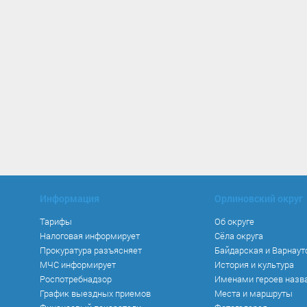
Информация
Орлиновский округ
Тарифы
Об округе
Налоговая информирует
Сёла округа
Прокуратура разъясняет
Байдарская и Варнаут
МЧС информирует
История и культура
Роспотребнадзор
Именами героев назв
График выездных приемов
Места и маршруты