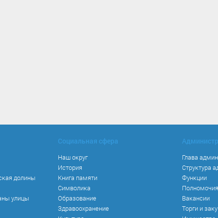
Социальная сфера
Админист
Наш округ
Глава адми
История
Структура 
ская долины
Книга памяти
Функции
Символика
Полномочи
аны улицы
Образование
Вакансии
Здравоохранение
Торги и зак