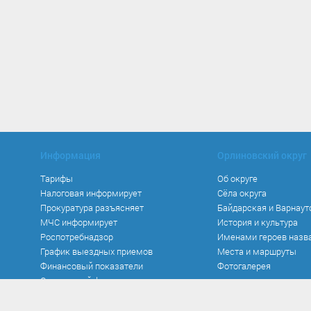
Информация
Орлиновский округ
Тарифы
Об округе
Налоговая информирует
Сёла округа
Прокуратура разъясняет
Байдарская и Варнаут
МЧС информирует
История и культура
Роспотребнадзор
Именами героев назв
График выездных приемов
Места и маршруты
Финансовый показатели
Фотогалерея
Социальный фонд