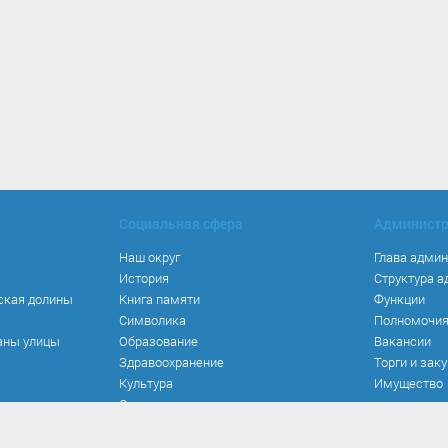
Социальная сфера
Админист
Наш округ
Глава адми
История
Структура 
ская долины
Книга памяти
Функции
Символика
Полномочи
аны улицы
Образование
Вакансии
Здравоохранение
Торги и зак
Культура
Имущество
Спорт
Места и маршруты
Волонтерство