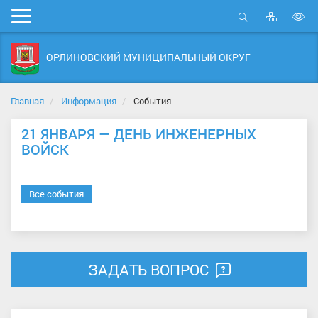
Карта
Мобильное
сайта
Открыть
В
меню
поиск
в
ОРЛИНОВСКИЙ МУНИЦИПАЛЬНЫЙ ОКРУГ
д
с
Главная
Информация
События
21 ЯНВАРЯ — ДЕНЬ ИНЖЕНЕРНЫХ
ВОЙСК
Все события
ЗАДАТЬ ВОПРОС