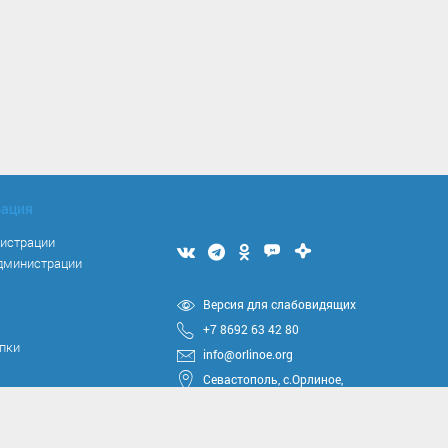
рация
нистрации
Мы
Мы
Мы
Мы
Мы
администрации
вконтакте
в
в
в
в
Telegram
одноклассниках
Max
Дзен
я
Версия для слабовидящих
+7 8692 63 42 80
упки
info@orlinoe.org
Севастополь, с.Орлиное,
ул.Тюкова, 42