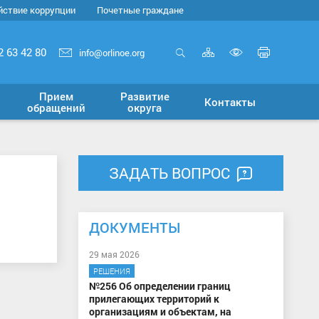
йствие коррупции
Почетные граждане
Карта
Печать
2 63 42 80
info@orlinoe.org
сайта
страни
Открыть
Включит
поиск
версию
Прием
Развитие
Контакты
для
обращений
округа
слабовид
ЗАДАТЬ ВОПРОС
ДОКУМЕНТЫ
29 мая 2026
РЕШЕНИЯ
№256 Об определении границ
прилегающих территорий к
организациям и объектам, на