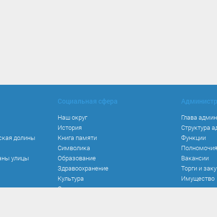
Социальная сфера
Админист
Наш округ
Глава адми
История
Структура 
ская долины
Книга памяти
Функции
Символика
Полномочи
аны улицы
Образование
Вакансии
Здравоохранение
Торги и зак
Культура
Имущество
Спорт
Места и маршруты
Волонтерство