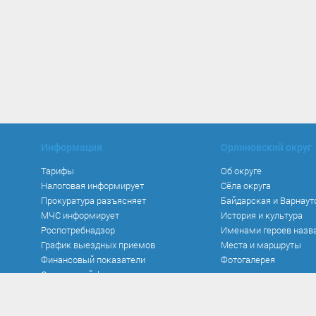
Информация
Орлиновский округ
Тарифы
Об округе
Налоговая информирует
Сёла округа
Прокуратура разъясняет
Байдарская и Варнаут
МЧС информирует
История и культура
Роспотребнадзор
Именами героев назв
График выездных приемов
Места и маршруты
Финансовый показатели
Фотогалерея
Социальный фонд