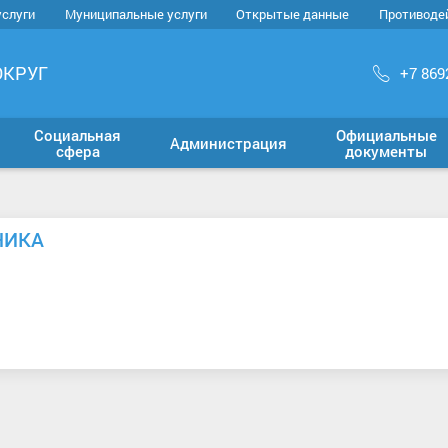
услуги
Муниципальные услуги
Открытые данные
Противоде
ОКРУГ
+7 869
Социальная
Официальные
Администрация
сфера
документы
НИКА