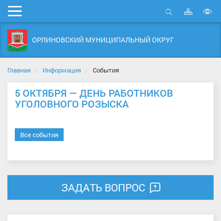
Карта
Мобильное
сайта
Открыть
В
меню
поиск
в
ОРЛИНОВСКИЙ МУНИЦИПАЛЬНЫЙ ОКРУГ
д
с
Главная
Информация
События
5 ОКТЯБРЯ — ДЕНЬ РАБОТНИКОВ
УГОЛОВНОГО РОЗЫСКА
Все события
ЗАДАТЬ ВОПРОС