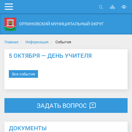
Карта
Мобильное
сайта
Открыть
В
меню
поиск
в
ОРЛИНОВСКИЙ МУНИЦИПАЛЬНЫЙ ОКРУГ
д
с
Главная
Информация
События
5 ОКТЯБРЯ — ДЕНЬ УЧИТЕЛЯ
Все события
ЗАДАТЬ ВОПРОС
ДОКУМЕНТЫ