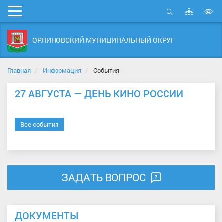
Карта
Мобильное
сайта
Открыть
В
меню
поиск
в
ОРЛИНОВСКИЙ МУНИЦИПАЛЬНЫЙ ОКРУГ
д
с
Главная
Информация
События
27 АВГУСТА — ДЕНЬ КИНО РОССИИ
Все события
ЗАДАТЬ ВОПРОС
ДОКУМЕНТЫ