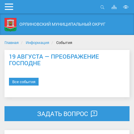
Карта
Мобильное
сайта
Открыть
В
меню
поиск
в
ОРЛИНОВСКИЙ МУНИЦИПАЛЬНЫЙ ОКРУГ
д
с
Главная
Информация
События
19 АВГУСТА — ПРЕОБРАЖЕНИЕ
ГОСПОДНЕ
Все события
ЗАДАТЬ ВОПРОС