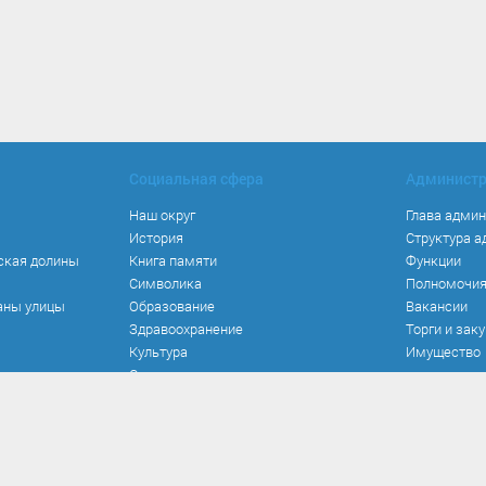
Социальная сфера
Админист
Наш округ
Глава адми
История
Структура 
ская долины
Книга памяти
Функции
Символика
Полномочи
аны улицы
Образование
Вакансии
Здравоохранение
Торги и зак
Культура
Имущество
Спорт
Места и маршруты
Волонтерство
Инвестиционная привлекательность
Кадастровая карта