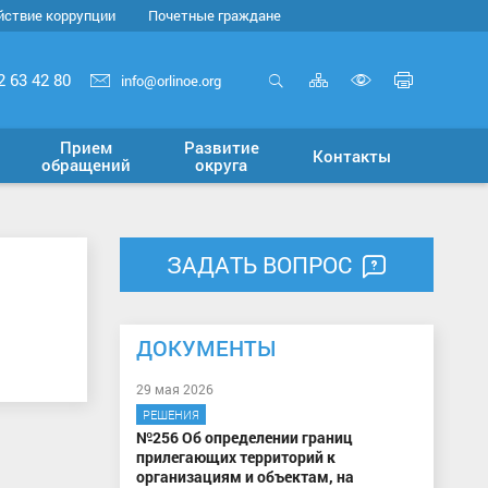
йствие коррупции
Почетные граждане
Карта
Печать
2 63 42 80
info@orlinoe.org
сайта
страни
Открыть
Включит
поиск
версию
Прием
Развитие
Контакты
для
обращений
округа
слабовид
ЗАДАТЬ ВОПРОС
ДОКУМЕНТЫ
29 мая 2026
РЕШЕНИЯ
№256 Об определении границ
прилегающих территорий к
организациям и объектам, на