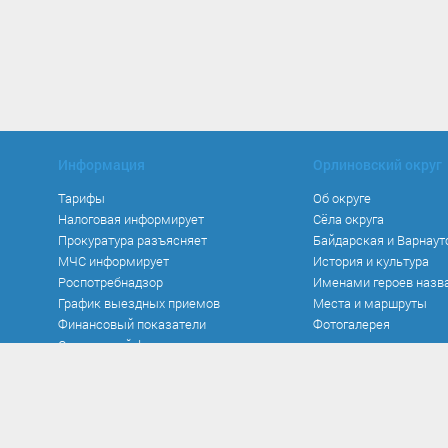
Информация
Орлиновский округ
Тарифы
Об округе
Налоговая информирует
Сёла округа
Прокуратура разъясняет
Байдарская и Варнаут
МЧС информирует
История и культура
Роспотребнадзор
Именами героев назв
График выездных приемов
Места и маршруты
Финансовый показатели
Фотогалерея
Социальный фонд