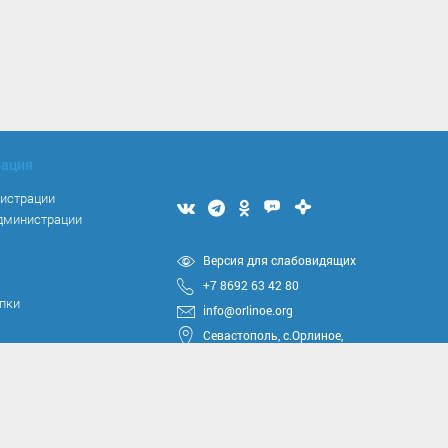
рация
нистрации
Мы
Мы
Мы
Мы
Мы
администрации
вконтакте
в
в
в
в
Telegram
одноклассниках
Max
Дзен
я
Версия для слабовидящих
+7 8692 63 42 80
упки
info@orlinoe.org
Севастополь, с.Орлиное,
ул.Тюкова, 42