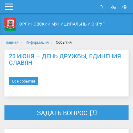
Карта
Мобильное
сайта
Открыть
В
меню
поиск
в
ОРЛИНОВСКИЙ МУНИЦИПАЛЬНЫЙ ОКРУГ
д
с
Главная
Информация
События
25 ИЮНЯ — ДЕНЬ ДРУЖБЫ, ЕДИНЕНИЯ
СЛАВЯН
Все события
ЗАДАТЬ ВОПРОС