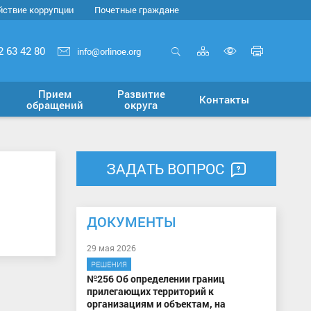
йствие коррупции
Почетные граждане
Карта
Печать
2 63 42 80
info@orlinoe.org
сайта
страни
Открыть
Включит
поиск
версию
Прием
Развитие
Контакты
для
обращений
округа
слабовид
ЗАДАТЬ ВОПРОС
ДОКУМЕНТЫ
29 мая 2026
РЕШЕНИЯ
№256 Об определении границ
прилегающих территорий к
организациям и объектам, на