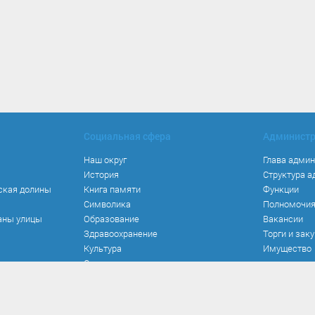
Социальная сфера
Админист
Наш округ
Глава адми
История
Структура 
ская долины
Книга памяти
Функции
Символика
Полномочи
аны улицы
Образование
Вакансии
Здравоохранение
Торги и зак
Культура
Имущество
Спорт
Места и маршруты
Волонтерство
Инвестиционная привлекательность