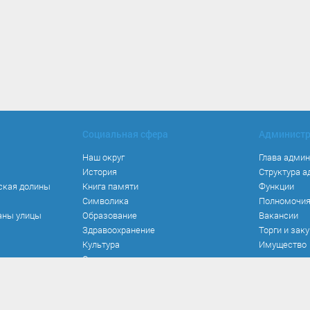
Социальная сфера
Админист
Наш округ
Глава адми
История
Структура 
ская долины
Книга памяти
Функции
Символика
Полномочи
аны улицы
Образование
Вакансии
Здравоохранение
Торги и зак
Культура
Имущество
Спорт
Места и маршруты
Волонтерство
Инвестиционная привлекательность