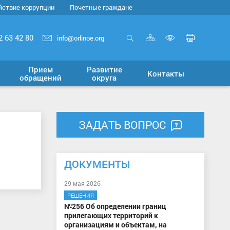
йствие коррупции
Почетные граждане
Карта
Печать
2 63 42 80
info@orlinoe.org
сайта
страни
Открыть
Включит
поиск
версию
Прием
Развитие
Контакты
для
обращений
округа
слабовид
ЗАДАТЬ ВОПРОС
ДОКУМЕНТЫ
29 мая 2026
РЕШЕНИЯ
№256 Об определении границ
прилегающих территорий к
организациям и объектам, на