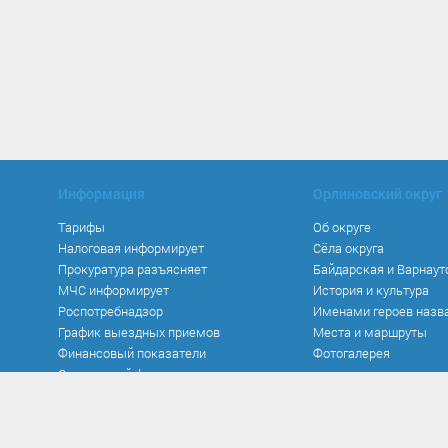
Информация
Орлиновский округ
Тарифы
Об округе
Налоговая информирует
Сёла округа
Прокуратура разъясняет
Байдарская и Варнаут
МЧС информирует
История и культура
Роспотребнадзор
Именами героев назв
График выездных приемов
Места и маршруты
Финансовый показатели
Фотогалерея
Социальный фонд