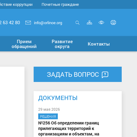
йствие коррупции
Почетные граждане
Карта
Печать
2 63 42 80
info@orlinoe.org
сайта
страни
Открыть
Включит
поиск
версию
Прием
Развитие
Контакты
для
обращений
округа
слабовид
ЗАДАТЬ ВОПРОС
ДОКУМЕНТЫ
29 мая 2026
РЕШЕНИЯ
№256 Об определении границ
прилегающих территорий к
организациям и объектам, на