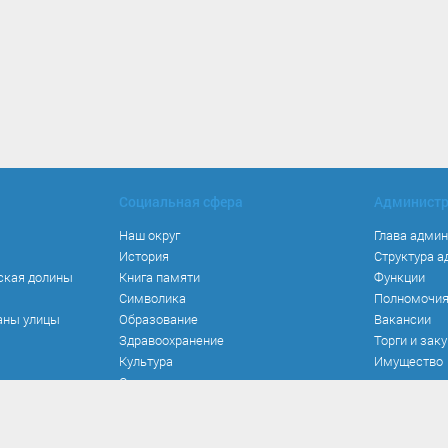
Социальная сфера
Админист
Наш округ
Глава адми
История
Структура 
ская долины
Книга памяти
Функции
Символика
Полномочи
аны улицы
Образование
Вакансии
Здравоохранение
Торги и зак
Культура
Имущество
Спорт
Места и маршруты
Волонтерство
Инвестиционная привлекательность