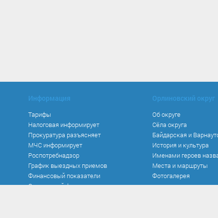
Информация
Орлиновский округ
Тарифы
Об округе
Налоговая информирует
Сёла округа
Прокуратура разъясняет
Байдарская и Варнаут
МЧС информирует
История и культура
Роспотребнадзор
Именами героев назв
График выездных приемов
Места и маршруты
Финансовый показатели
Фотогалерея
Социальный фонд