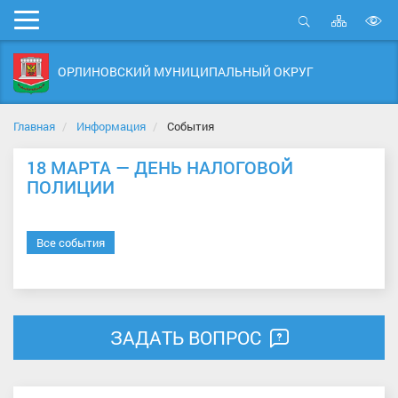
Карта
Мобильное
сайта
Открыть
В
меню
поиск
в
ОРЛИНОВСКИЙ МУНИЦИПАЛЬНЫЙ ОКРУГ
д
с
Главная
Информация
События
18 МАРТА — ДЕНЬ НАЛОГОВОЙ
ПОЛИЦИИ
Все события
ЗАДАТЬ ВОПРОС