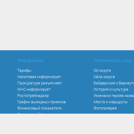
Информация
Орлиновский округ
Тарифы
Об округе
Налоговая информирует
Сёла округа
Прокуратура разъясняет
Байдарская и Варнаут
МЧС информирует
История и культура
Роспотребнадзор
Именами героев назв
График выездных приемов
Места и маршруты
Финансовый показатели
Фотогалерея
Социальный фонд