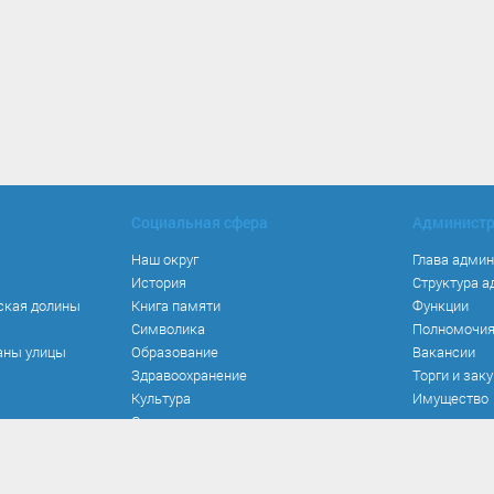
Социальная сфера
Админист
Наш округ
Глава адми
История
Структура 
ская долины
Книга памяти
Функции
Символика
Полномочи
аны улицы
Образование
Вакансии
Здравоохранение
Торги и зак
Культура
Имущество
Спорт
Места и маршруты
Волонтерство
Инвестиционная привлекательность