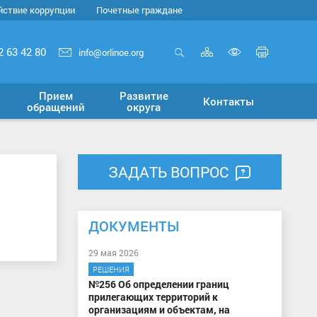
йствие коррупции
Почетные граждане
Карта
Печать
2 63 42 80
info@orlinoe.org
сайта
страни
Открыть
Включит
поиск
версию
Прием
Развитие
Контакты
для
обращений
округа
слабовид
ЗАДАТЬ ВОПРОС
ДОКУМЕНТЫ
29 мая 2026
РЕШЕНИЯ
№256 Об определении границ
прилегающих территорий к
организациям и объектам, на