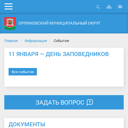
Карта
Мобильное
сайта
Открыть
В
меню
поиск
в
ОРЛИНОВСКИЙ МУНИЦИПАЛЬНЫЙ ОКРУГ
д
с
Главная
Информация
События
11 ЯНВАРЯ — ДЕНЬ ЗАПОВЕДНИКОВ
Все события
ЗАДАТЬ ВОПРОС
ДОКУМЕНТЫ