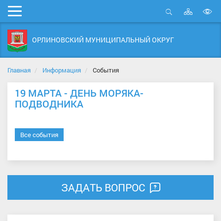
Карта
Мобильное
сайта
Открыть
В
меню
поиск
в
ОРЛИНОВСКИЙ МУНИЦИПАЛЬНЫЙ ОКРУГ
д
с
Главная
Информация
События
19 МАРТА - ДЕНЬ МОРЯКА-
ПОДВОДНИКА
Все события
ЗАДАТЬ ВОПРОС