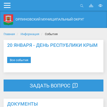
Карта
Мобильное
сайта
Открыть
В
меню
поиск
в
ОРЛИНОВСКИЙ МУНИЦИПАЛЬНЫЙ ОКРУГ
д
с
Главная
Информация
События
20 ЯНВАРЯ - ДЕНЬ РЕСПУБЛИКИ КРЫМ
Все события
ЗАДАТЬ ВОПРОС
ДОКУМЕНТЫ