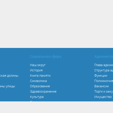
Социальная сфера
Админист
Наш округ
Глава адми
История
Структура 
ская долины
Книга памяти
Функции
Символика
Полномочи
аны улицы
Образование
Вакансии
Здравоохранение
Торги и зак
Культура
Имущество
Спорт
Места и маршруты
Волонтерство