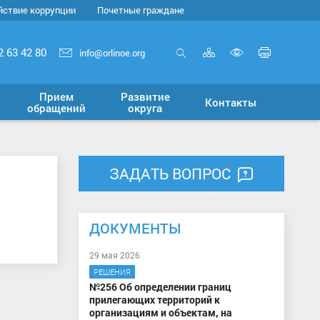
йствие коррупции
Почетные граждане
Карта
Печать
2 63 42 80
info@orlinoe.org
сайта
страни
Открыть
Включит
поиск
версию
Прием
Развитие
Контакты
для
обращений
округа
слабовид
ЗАДАТЬ ВОПРОС
ДОКУМЕНТЫ
29 мая 2026
РЕШЕНИЯ
№256 Об определении границ
прилегающих территорий к
организациям и объектам, на