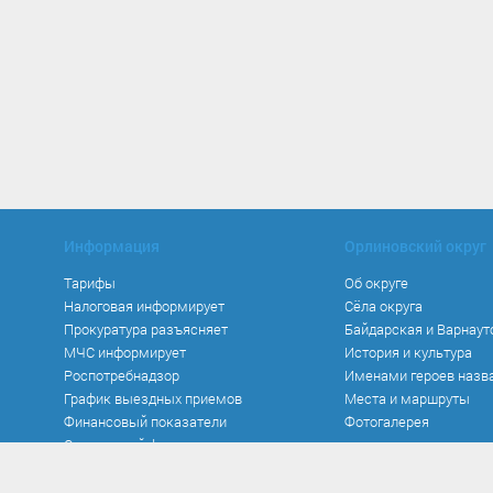
Информация
Орлиновский округ
Тарифы
Об округе
Налоговая информирует
Сёла округа
Прокуратура разъясняет
Байдарская и Варнаут
МЧС информирует
История и культура
Роспотребнадзор
Именами героев назв
График выездных приемов
Места и маршруты
Финансовый показатели
Фотогалерея
Социальный фонд