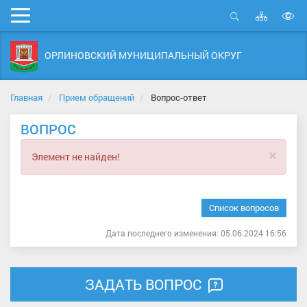
Карта
Мобильное
сайта
Открыть
В
меню
поиск
в
ОРЛИНОВСКИЙ МУНИЦИПАЛЬНЫЙ ОКРУГ
д
с
Главная
Прием обращений
Вопрос-ответ
ВОПРОС
×
Элемент не найден!
Список вопросов
Дата последнего изменения: 05.06.2024 16:56
ЗАДАТЬ ВОПРОС