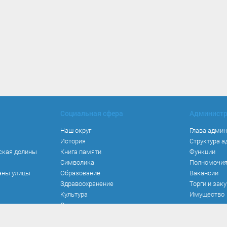
Социальная сфера
Админист
Наш округ
Глава адми
История
Структура 
ская долины
Книга памяти
Функции
Символика
Полномочи
аны улицы
Образование
Вакансии
Здравоохранение
Торги и зак
Культура
Имущество
Спорт
Места и маршруты
Волонтерство