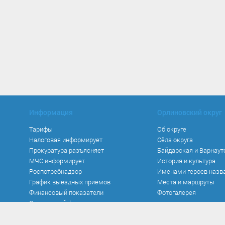
Информация
Орлиновский округ
Тарифы
Об округе
Налоговая информирует
Сёла округа
Прокуратура разъясняет
Байдарская и Варнаут
МЧС информирует
История и культура
Роспотребнадзор
Именами героев назв
График выездных приемов
Места и маршруты
Финансовый показатели
Фотогалерея
Социальный фонд