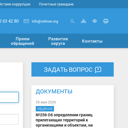
йствие коррупции
Почетные граждане
Карта
Печать
2 63 42 80
info@orlinoe.org
сайта
страни
Открыть
Включит
поиск
версию
Прием
Развитие
Контакты
для
обращений
округа
слабовид
ЗАДАТЬ ВОПРОС
ДОКУМЕНТЫ
29 мая 2026
РЕШЕНИЯ
№256 Об определении границ
прилегающих территорий к
организациям и объектам, на