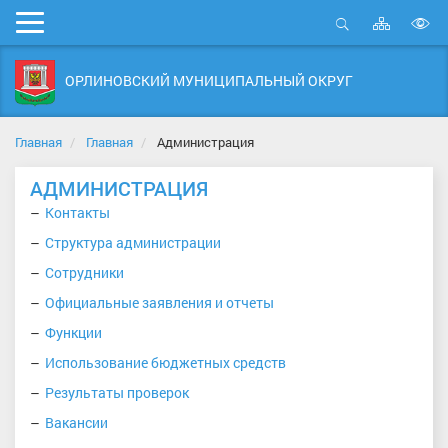
Карта
Мобильное
сайта
Открыть
В
меню
поиск
в
ОРЛИНОВСКИЙ МУНИЦИПАЛЬНЫЙ ОКРУГ
д
с
Главная
Главная
Администрация
АДМИНИСТРАЦИЯ
Контакты
Структура администрации
Сотрудники
Официальные заявления и отчеты
Функции
Использование бюджетных средств
Результаты проверок
Вакансии