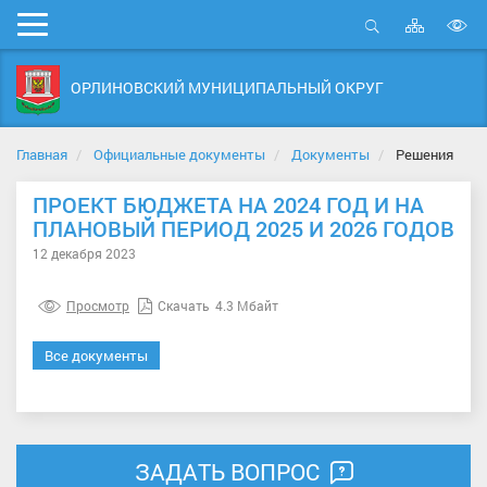
Карта
Мобильное
сайта
Открыть
В
меню
поиск
в
ОРЛИНОВСКИЙ МУНИЦИПАЛЬНЫЙ ОКРУГ
д
с
Главная
Официальные документы
Документы
Решения
ПРОЕКТ БЮДЖЕТА НА 2024 ГОД И НА
ПЛАНОВЫЙ ПЕРИОД 2025 И 2026 ГОДОВ
12 декабря 2023
Просмотр
Скачать
4.3 Мбайт
Все документы
ЗАДАТЬ ВОПРОС