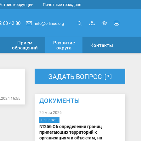
йствие коррупции
Почетные граждане
Карта
Печать
2 63 42 80
info@orlinoe.org
сайта
страни
Открыть
Включит
поиск
версию
Прием
Развитие
Контакты
для
обращений
округа
слабовид
ЗАДАТЬ ВОПРОС
.2024 16:55
ДОКУМЕНТЫ
29 мая 2026
РЕШЕНИЯ
№256 Об определении границ
прилегающих территорий к
организациям и объектам, на