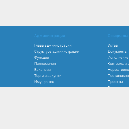
Администрация
Официаль
Глава администрации
Устав
Структура администрации
Документы
Функции
Исполнение
Полномочия
Контроль и 
Вакансии
Нормативно
Торги и закупки
Постановле
Имущество
Проекты
Распоряжен
Решения
Федеральны
лекательность
уги
Прием обращений