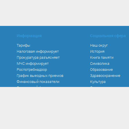
Информация
Социальная сфера
Тарифы
Наш округ
Налоговая информирует
История
Прокуратура разъясняет
Книга памяти
МЧС информирует
Символика
Роспотребнадзор
Образование
График выездных приемов
Здравоохранение
Финансовый показатели
Культура
Социальный фонд
Спорт
Места и маршруты
Волонтерство
Инвестиционная прив
Кадастровая карта
Безопасность
Противодействие коррупции
Муниципальные усл