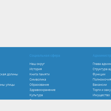
Социальная сфера
Админист
Наш округ
Глава адми
История
Структура 
ская долины
Книга памяти
Функции
Символика
Полномочи
аны улицы
Образование
Вакансии
Здравоохранение
Торги и зак
Культура
Имущество
Спорт
Места и маршруты
Волонтерство