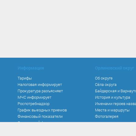
Информация
Орлиновский округ
Тарифы
Об округе
Налоговая информирует
Сёла округа
Прокуратура разъясняет
Байдарская и Варнаут
МЧС информирует
История и культура
Роспотребнадзор
Именами героев назв
График выездных приемов
Места и маршруты
Финансовый показатели
Фотогалерея
Социальный фонд