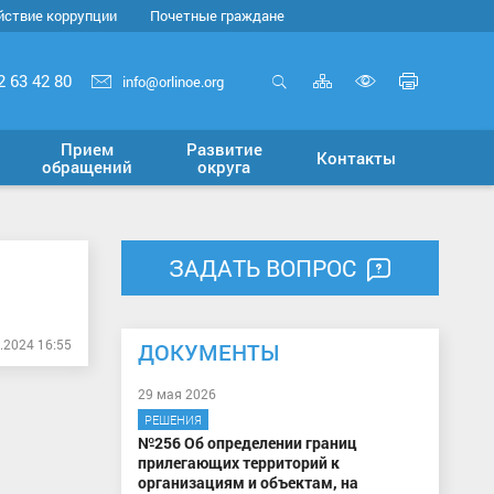
йствие коррупции
Почетные граждане
Карта
Печать
2 63 42 80
info@orlinoe.org
сайта
страни
Открыть
Включит
поиск
версию
Прием
Развитие
Контакты
для
обращений
округа
слабовид
ЗАДАТЬ ВОПРОС
.2024 16:55
ДОКУМЕНТЫ
29 мая 2026
РЕШЕНИЯ
№256 Об определении границ
прилегающих территорий к
организациям и объектам, на