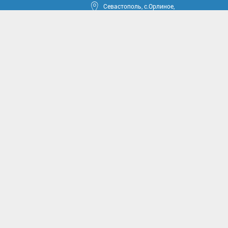
Севастополь, с.Орлиное,
ул.Тюкова, 42
круга
ные проекты
иссии
комиссии
асущным проблемам и
м вопросам