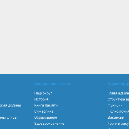
Социальная сфера
Админист
Наш округ
Глава адми
История
Структура 
ская долины
Книга памяти
Функции
Символика
Полномочи
аны улицы
Образование
Вакансии
Здравоохранение
Торги и зак