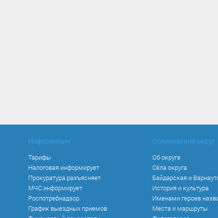
Информация
Орлиновский округ
Тарифы
Об округе
Налоговая информирует
Сёла округа
Прокуратура разъясняет
Байдарская и Варнаут
МЧС информирует
История и культура
Роспотребнадзор
Именами героев назв
График выездных приемов
Места и маршруты