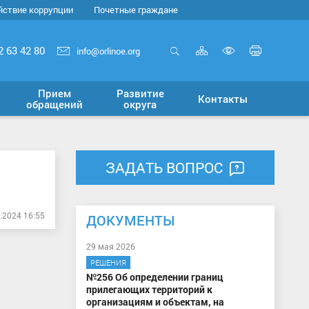
йствие коррупции
Почетные граждане
Карта
Печать
2 63 42 80
info@orlinoe.org
сайта
страни
Открыть
Включит
поиск
версию
Прием
Развитие
Контакты
для
обращений
округа
слабовид
ЗАДАТЬ ВОПРОС
.2024 16:55
ДОКУМЕНТЫ
29 мая 2026
РЕШЕНИЯ
№256 Об определении границ
прилегающих территорий к
организациям и объектам, на