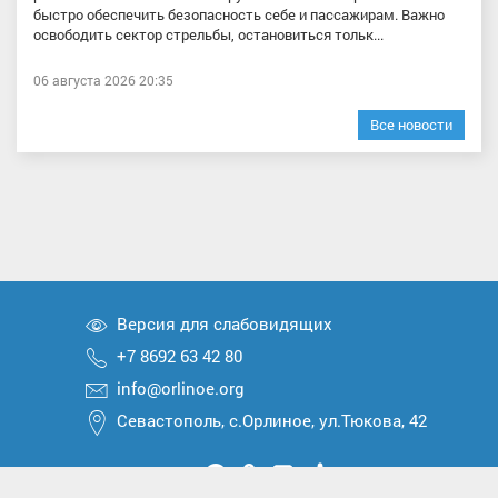
быстро обеспечить безопасность себе и пассажирам. Важно
освободить сектор стрельбы, остановиться тольк...
06 августа 2026 20:35
Все новости
Версия для слабовидящих
+7 8692 63 42 80
info@orlinoe.org
Севастополь, с.Орлиное, ул.Тюкова, 42
Мы
Мы
Мы
Мы
Мы