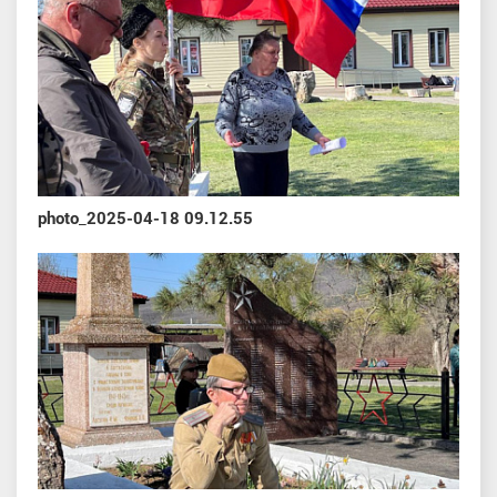
photo_2025-04-18 09.12.55