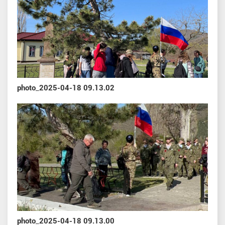
photo_2025-04-18 09.13.02
photo_2025-04-18 09.13.00