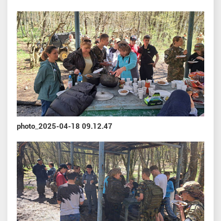
photo_2025-04-18 09.12.47