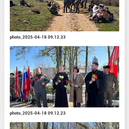
photo_2025-04-18 09.12.33
photo_2025-04-18 09.12.23