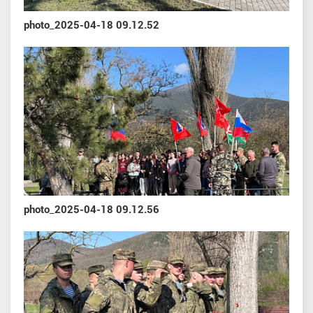
photo_2025-04-18 09.12.52
photo_2025-04-18 09.12.56