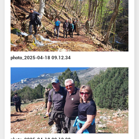
photo_2025-04-18 09.12.34