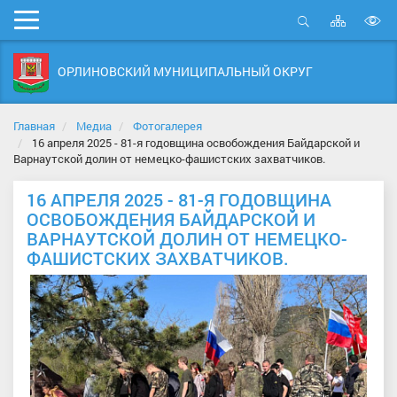
Карта
Мобильное
сайта
Открыть
В
меню
поиск
в
ОРЛИНОВСКИЙ МУНИЦИПАЛЬНЫЙ ОКРУГ
д
с
Главная
Медиа
Фотогалерея
16 апреля 2025 - 81-я годовщина освобождения Байдарской и
Варнаутской долин от немецко-фашистских захватчиков.
16 АПРЕЛЯ 2025 - 81-Я ГОДОВЩИНА
ОСВОБОЖДЕНИЯ БАЙДАРСКОЙ И
ВАРНАУТСКОЙ ДОЛИН ОТ НЕМЕЦКО-
ФАШИСТСКИХ ЗАХВАТЧИКОВ.