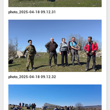
photo_2025-04-18 09.12.31
photo_2025-04-18 09.12.32