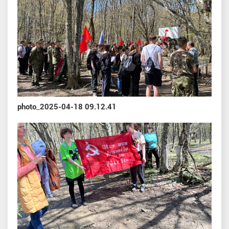
photo_2025-04-18 09.12.41