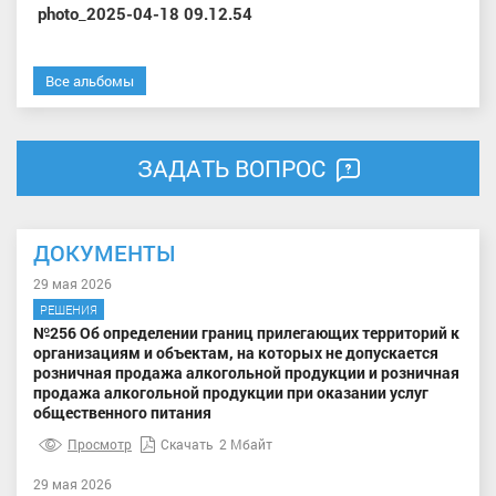
photo_2025-04-18 09.12.54
Все альбомы
ЗАДАТЬ ВОПРОС
ДОКУМЕНТЫ
29 мая 2026
РЕШЕНИЯ
№256 Об определении границ прилегающих территорий к
организациям и объектам, на которых не допускается
розничная продажа алкогольной продукции и розничная
продажа алкогольной продукции при оказании услуг
общественного питания
Просмотр
Скачать
2 Мбайт
29 мая 2026