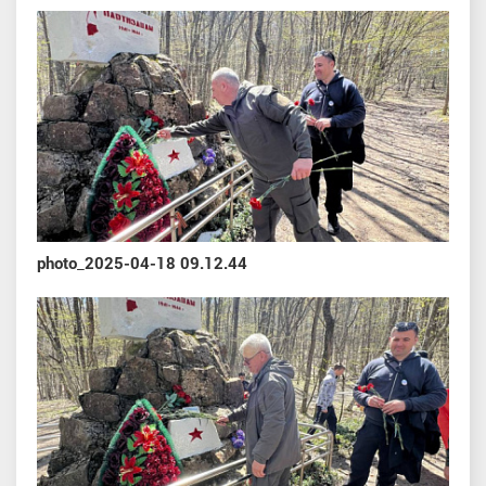
photo_2025-04-18 09.12.44