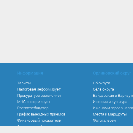
Информация
Орлиновский округ
Тарифы
Об округе
Налоговая информирует
Сёла округа
Прокуратура разъясняет
Байдарская и Варнаут
МЧС информирует
История и культура
Роспотребнадзор
Именами героев назв
График выездных приемов
Места и маршруты
Финансовый показатели
Фотогалерея
Социальный фонд