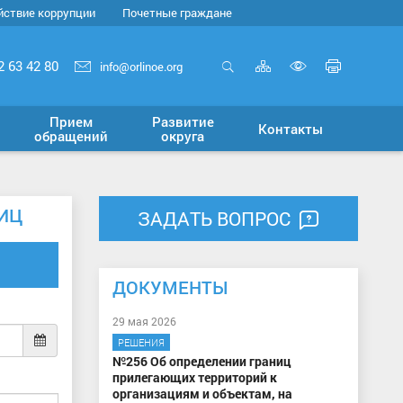
йствие коррупции
Почетные граждане
Карта
Печать
2 63 42 80
info@orlinoe.org
сайта
страни
Открыть
Включит
поиск
версию
Прием
Развитие
Контакты
для
обращений
округа
слабовид
ЛИЦ
ЗАДАТЬ ВОПРОС
ДОКУМЕНТЫ
29 мая 2026
РЕШЕНИЯ
№256 Об определении границ
прилегающих территорий к
организациям и объектам, на