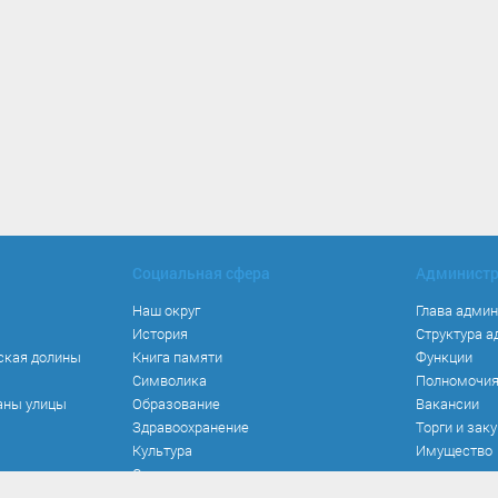
Социальная сфера
Админист
Наш округ
Глава адми
История
Структура 
ская долины
Книга памяти
Функции
Символика
Полномочи
аны улицы
Образование
Вакансии
Здравоохранение
Торги и зак
Культура
Имущество
Спорт
Места и маршруты