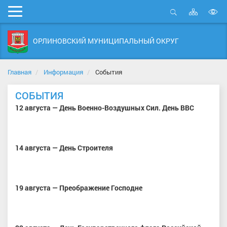
Карта
Мобильное
сайта
Открыть
В
меню
поиск
в
ОРЛИНОВСКИЙ МУНИЦИПАЛЬНЫЙ ОКРУГ
д
с
Главная
Информация
События
СОБЫТИЯ
12 августа — День Военно-Воздушных Сил. День ВВС
14 августа — День Строителя
19 августа — Преображение Господне