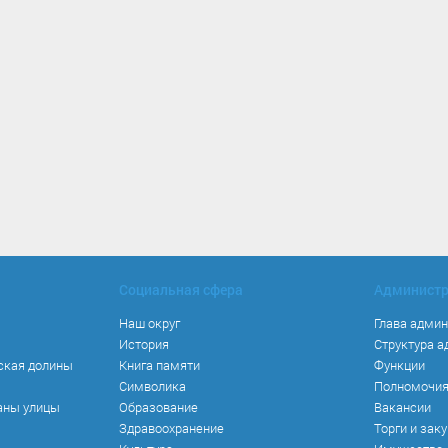
Социальная сфера
Админист
Наш округ
Глава адми
История
Структура 
ская долины
Книга памяти
Функции
Символика
Полномочи
аны улицы
Образование
Вакансии
Здравоохранение
Торги и зак