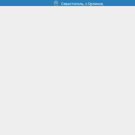
Севастополь, с.Орлиное,
ул.Тюкова, 42
круга
ные проекты
иссии
комиссии
асущным проблемам и
м вопросам