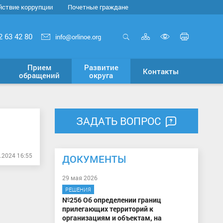
йствие коррупции
Почетные граждане
Карта
Печать
2 63 42 80
info@orlinoe.org
сайта
страни
Открыть
Включит
поиск
версию
Прием
Развитие
Контакты
для
обращений
округа
слабовид
ЗАДАТЬ ВОПРОС
.2024 16:55
ДОКУМЕНТЫ
29 мая 2026
РЕШЕНИЯ
№256 Об определении границ
прилегающих территорий к
организациям и объектам, на