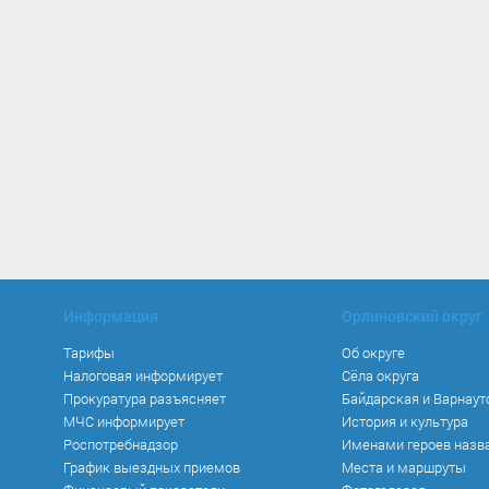
Информация
Орлиновский округ
Тарифы
Об округе
Налоговая информирует
Сёла округа
Прокуратура разъясняет
Байдарская и Варнаут
МЧС информирует
История и культура
Роспотребнадзор
Именами героев назв
График выездных приемов
Места и маршруты