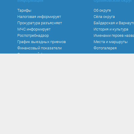
Информация
Орлиновский округ
Тарифы
Об округе
Налоговая информирует
Сёла округа
Прокуратура разъясняет
Байдарская и Варнаут
МЧС информирует
История и культура
Роспотребнадзор
Именами героев назв
График выездных приемов
Места и маршруты
Финансовый показатели
Фотогалерея
Социальный фонд
Официальные документы
Противодействие к
Устав
Нормативно-правовые
в сфере противодейст
Документы
Антикоррупционная э
Исполнение бюджета
Методические матер
Контроль и аудит
Формы документов, с
Нормативно-правовые акты