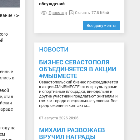
обсуждений
Просмотр
Скачать
77.8 Кбайт
вание 75-
Все документы
кого
ой
НОВОСТИ
БИЗНЕС СЕВАСТОПОЛЯ
ОБЪЕДИНЯЕТСЯ В АКЦИИ
менные
#МЫВМЕСТЕ
ились в
Севастопольский бизнес присоединяется
к акции #МЫВМЕСТЕ: отели, культурные
евой
и спортивные площадки, винодельня и
другие участники предлагают жителям и
, стал
гостям города специальные условия. Все
ийская
предложения и контакты...
Параде
07 августа 2026 20:06
году на
МИХАИЛ РАЗВОЖАЕВ
ием
ВРУЧИЛ НАГРАДЫ