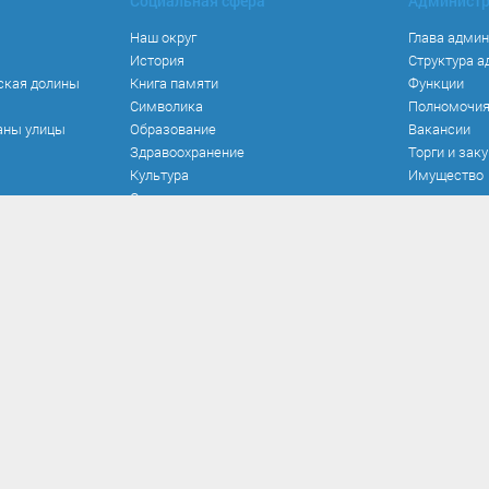
Социальная сфера
Админист
Наш округ
Глава адми
История
Структура 
ская долины
Книга памяти
Функции
Символика
Полномочи
аны улицы
Образование
Вакансии
Здравоохранение
Торги и зак
Культура
Имущество
Спорт
Места и маршруты
Волонтерство
Инвестиционная привлекательность
Кадастровая карта
Безопасность
оррупции
Прием обращений
Развитие о
 и иные акты
Порядок и время личного приема
Реализован
вия коррупции
Установленные формы обращений
Работа ком
кспертиза
Интернет-приемная
Документы 
иалы
Вопрос-ответ
Опрос по н
вязанных с
нерешаемы