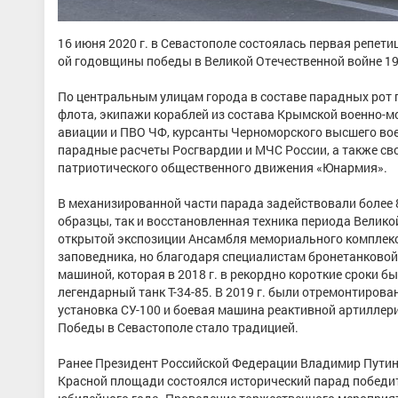
16 июня 2020 г. в Севастополе состоялась первая репет
ой годовщины победы в Великой Отечественной войне 19
По центральным улицам города в составе парадных рот
флота, экипажи кораблей из состава Крымской военно-м
авиации и ПВО ЧФ, курсанты Черноморского высшего вое
парадные расчеты Росгвардии и МЧС России, а также св
патриотического общественного движения «Юнармия».
В механизированной части парада задействовали более 
образцы, так и восстановленная техника периода Велик
открытой экспозиции Ансамбля мемориального комплекса
заповедника, но благодаря специалистам бронетанковой
машиной, которая в 2018 г. в рекордно короткие сроки б
легендарный танк Т-34-85. В 2019 г. были отремонтиров
установка СУ-100 и боевая машина реактивной артиллер
Победы в Севастополе стало традицией.
Ранее Президент Российской Федерации Владимир Путин о
Красной площади состоялся исторический парад победи