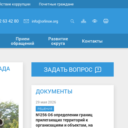
йствие коррупции
Почетные граждане
Карта
Печать
2 63 42 80
info@orlinoe.org
сайта
страни
Открыть
Включит
поиск
версию
Прием
Развитие
Контакты
для
обращений
округа
слабовид
АДА
ЗАДАТЬ ВОПРОС
ДОКУМЕНТЫ
29 мая 2026
РЕШЕНИЯ
№256 Об определении границ
прилегающих территорий к
организациям и объектам, на