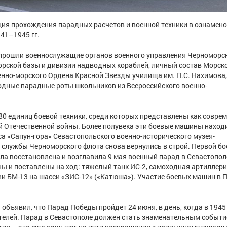
иция прохождения парадных расчетов и военной техники в ознамено
41–1945 гг.
 прошли военнослужащие органов военного управления Черноморс
орской базы и дивизии надводных кораблей, личный состав Морск
нно-морского Ордена Красной Звезды училища им. П.С. Нахимова,
одные парадные роты школьников из Всероссийского военно-
80 единиц боевой техники, среди которых представлены как совре
ой Отечественной войны. Более полувека эти боевые машины наход
 «Сапун-гора» Севастопольского военно-исторического музея-
 службы Черноморского флота снова вернулись в строй. Первой бо
ыла восстановлена и возглавила 9 мая военный парад в Севастополе
аны и поставлены на ход: тяжелый танк ИС-2, самоходная артиллер
ии БМ-13 на шасси «ЗИС-12» («Катюша»). Участие боевых машин в 
бъявил, что Парад Победы пройдет 24 июня, в день, когда в 1945 
телей. Парад в Севастополе должен стать знаменательным событ