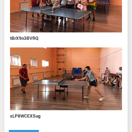
tBrX9n3BVRQ
xLP8WCEXSug