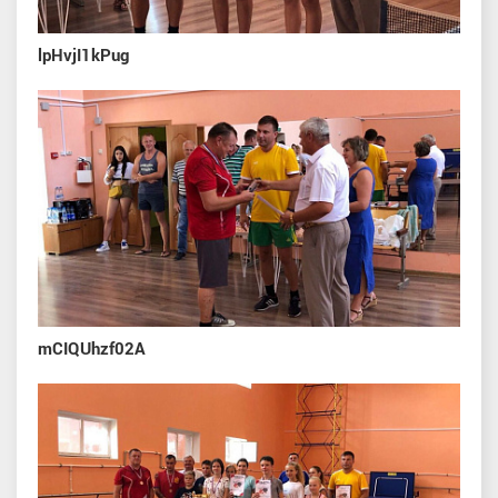
lpHvjI1kPug
mCIQUhzf02A