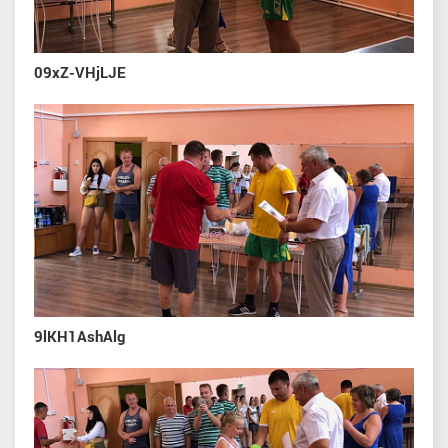
09xZ-VHjLJE
9lKH1AshAlg