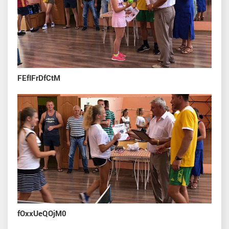
FEfIFrDfCtM
fOxxUeQOjM0