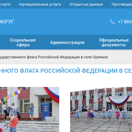
услуги
Муниципальные услуги
Открытые данные
Противоде
ОКРУГ
+7 869
Социальная
Официальные
Администрация
сфера
документы
осударственного флага Российской Федерации в селе Орлиное
ВЕННОГО ФЛАГА РОССИЙСКОЙ ФЕДЕРАЦИИ В С