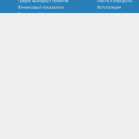
График выездных приемов
Места и маршруты
Финансовый показатели
Фотогалерея
Социальный фонд
Официальные документы
Противодействие к
Устав
Нормативно-правовые
в сфере противодейст
Документы
Антикоррупционная э
Исполнение бюджета
Методические матер
Контроль и аудит
Формы документов, с
Нормативно-правовые акты
противодействием кор
Постановления
заполнения
Проекты
Сообщить о факте кор
Распоряжения
Сведения о доходах
Решения
Комиссия по соблюд
Федеральные законы
требований к служеб
поведению и урегули