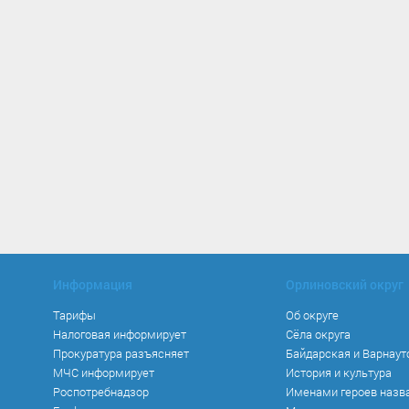
Информация
Орлиновский округ
Тарифы
Об округе
Налоговая информирует
Сёла округа
Прокуратура разъясняет
Байдарская и Варнаут
МЧС информирует
История и культура
Роспотребнадзор
Именами героев назв