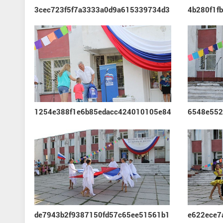
3cec723f5f7a3333a0d9a615339734d3
4b280f1f
1254e388f1e6b85edacc424010105e84
6548e552
e622ece7
de7943b2f9387150fd57c65ee51561b1