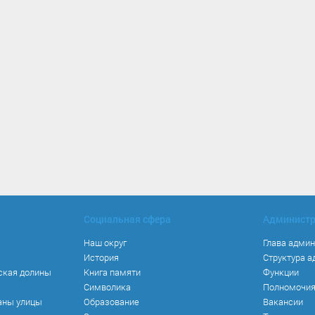
Социальная сфера
Админист
Наш округ
Глава адми
История
Структура 
ская долины
Книга памяти
Функции
Символика
Полномочи
аны улицы
Образование
Вакансии