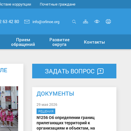
йствие коррупции
Почетные граждане
Карта
Печать
2 63 42 80
info@orlinoe.org
сайта
страни
Открыть
Включит
поиск
версию
Прием
Развитие
Контакты
для
обращений
округа
слабовид
ЕЛЕ
ЗАДАТЬ ВОПРОС
ДОКУМЕНТЫ
29 мая 2026
РЕШЕНИЯ
№256 Об определении границ
прилегающих территорий к
организациям и объектам, на