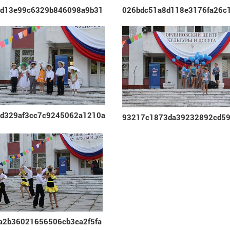
bd13e99c6329b846098a9b31
026bdc51a8d118e3176fa26c
d329af3cc7c9245062a1210a
93217c1873da39232892cd5
a2b36021656506cb3ea2f5fa