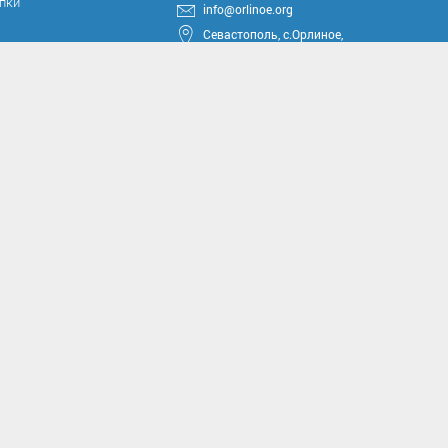
упки
info@orlinoe.org
Севастополь, с.Орлиное,
ул.Тюкова, 42
круга
ные проекты
иссии
комиссии
асущным проблемам и
м вопросам