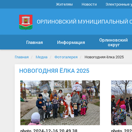
Жителям
Новости
Электронные 
ОРЛИНОВСКИЙ МУНИЦИПАЛЬНЫЙ 
Орлиновский
Главная
Информация
округ
Главная
Медиа
Фотогалерея
Новогодняя ёлка 2025
НОВОГОДНЯЯ ЁЛКА 2025
photo_2024-12-16 20.49.38
photo_202