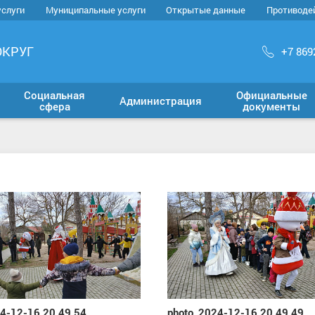
услуги
Муниципальные услуги
Открытые данные
Противоде
ОКРУГ
+7 869
Социальная
Официальные
Администрация
сфера
документы
4-12-16 20.49.54
photo_2024-12-16 20.49.49