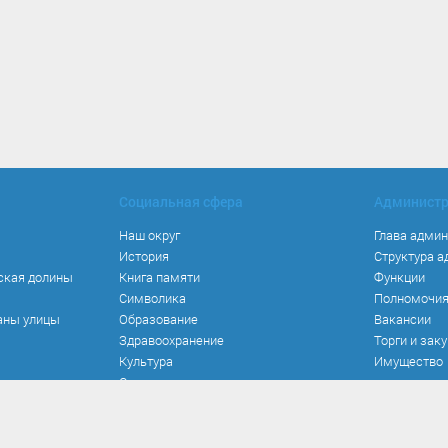
Социальная сфера
Админист
Наш округ
Глава адми
История
Структура 
ская долины
Книга памяти
Функции
Символика
Полномочи
аны улицы
Образование
Вакансии
Здравоохранение
Торги и зак
Культура
Имущество
Спорт
Места и маршруты
Волонтерство
Инвестиционная привлекательность