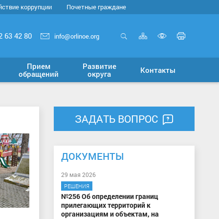
йствие коррупции
Почетные граждане
Карта
Печать
2 63 42 80
info@orlinoe.org
сайта
страни
Открыть
Включит
поиск
версию
Прием
Развитие
Контакты
для
обращений
округа
слабовид
ЗАДАТЬ ВОПРОС
ДОКУМЕНТЫ
29 мая 2026
РЕШЕНИЯ
№256 Об определении границ
прилегающих территорий к
организациям и объектам, на