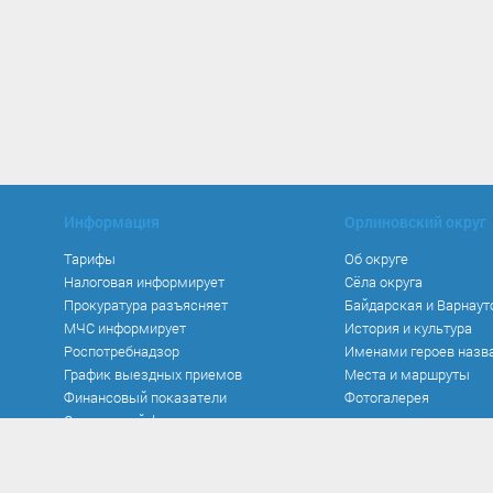
Информация
Орлиновский округ
Тарифы
Об округе
Налоговая информирует
Сёла округа
Прокуратура разъясняет
Байдарская и Варнаут
МЧС информирует
История и культура
Роспотребнадзор
Именами героев назв
График выездных приемов
Места и маршруты
Финансовый показатели
Фотогалерея
Социальный фонд